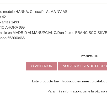
do modelo HANKA, Colección ALMA NVIAS
A 42
o antes 1499
IO AHORA 999
onible en MADRID ALMANUPCIAL C/Don Jaime FRANCISCO SILVEL
sapp 653060466
Producto 1/16
<< ANTERIOR
VOLVER A LISTA DE PRO
Este producto fue introducido en nuestro catálogo
Para más información, visite la
página 