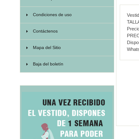
Condiciones de uso
Vesti
TALL
Preci
Contáctenos
PREC
Disp
Mapa del Sitio
What
Baja del boletín