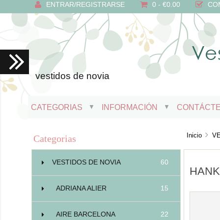
ENTRAR/REGISTRARSE
0 - €0.00
CO
vestidos de novia
CATEGORIAS
INFORMACIÓN
CONTÁCT
▼
▼
Inicio
V
Categorias
VESTIDOS DE NOVIA
60
HANK
ADRIANA ALIER
15
AIRE BARCELONA
22