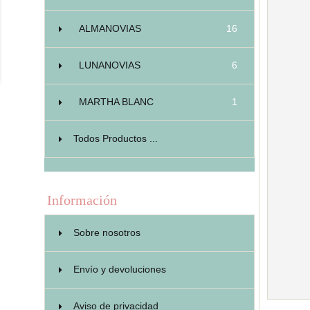
ALMANOVIAS
16
LUNANOVIAS
6
MARTHA BLANC
1
Todos Productos ...
Información
Sobre nosotros
Envío y devoluciones
Aviso de privacidad