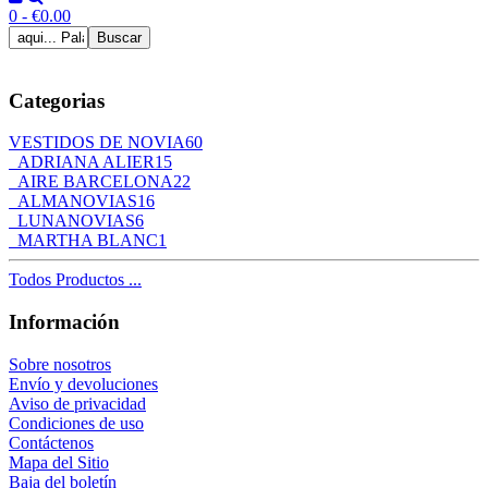
0 - €0.00
Categorias
VESTIDOS DE NOVIA
60
ADRIANA ALIER
15
AIRE BARCELONA
22
ALMANOVIAS
16
LUNANOVIAS
6
MARTHA BLANC
1
Todos Productos ...
Información
Sobre nosotros
Envío y devoluciones
Aviso de privacidad
Condiciones de uso
Contáctenos
Mapa del Sitio
Baja del boletín