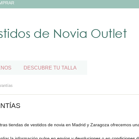
MPRAR
ENOS
DESCUBRE TU TALLA
antías
NTÍAS
tras tiendas de vestidos de novia en Madrid y Zaragoza ofrecemos un
pliar la información pulse en
envíos y devoluciones
o en
condiciones 