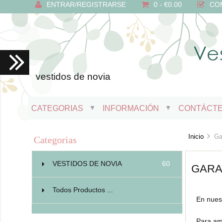
ENTRAR/REGISTRARSE
0 - €0.00
CO
vestidos de novia
CATEGORIAS
INFORMACIÓN
CONTÁCT
▼
▼
Inicio
Gar
Categorias
VESTIDOS DE NOVIA
60
GARA
Todos Productos ...
En nues
Para am