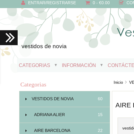
ENTRAR/REGISTRARSE
0 - €0.00
CO
vestidos de novia
CATEGORIAS
INFORMACIÓN
CONTÁCT
▼
▼
Inicio
V
Categorias
VESTIDOS DE NOVIA
60
AIRE
ADRIANA ALIER
15
vestid
AIRE BARCELONA
22