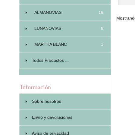
ALMANOVIAS
16
Mostrand
LUNANOVIAS
6
MARTHA BLANC
1
Todos Productos ...
Información
Sobre nosotros
Envío y devoluciones
Aviso de privacidad