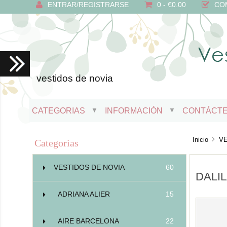
ENTRAR/REGISTRARSE
0 - €0.00
CO
vestidos de novia
CATEGORIAS
INFORMACIÓN
CONTÁCT
▼
▼
Inicio
V
Categorias
VESTIDOS DE NOVIA
60
DALI
ADRIANA ALIER
15
AIRE BARCELONA
22