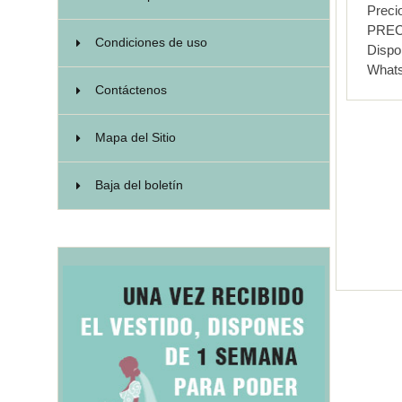
Preci
PREC
Condiciones de uso
Dispo
What
Contáctenos
Mapa del Sitio
Baja del boletín